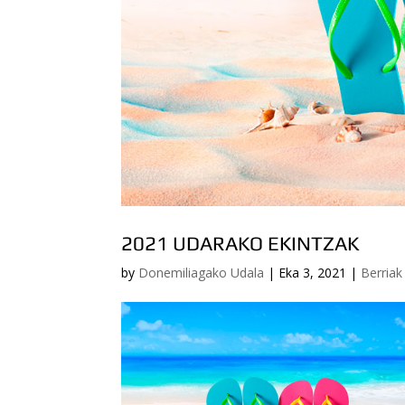
2021 UDARAKO EKINTZAK
by
Donemiliagako Udala
|
Eka 3, 2021
|
Berriak