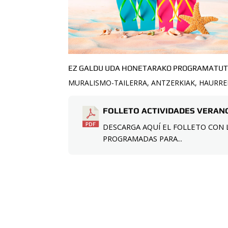
EZ GALDU UDA HONETARAKO PROGRAMATUT
MURALISMO-TAILERRA, ANTZERKIAK, HAURR
FOLLETO ACTIVIDADES VERANO
DESCARGA AQUÍ EL FOLLETO CON 
PROGRAMADAS PARA...