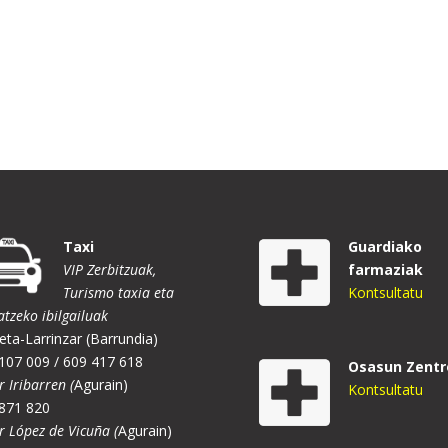
Taxi
Guardiako
VIP Zerbitzuak,
farmaziak
Turismo taxia eta
Kontsultatu
atzeko ibilgailuak
eta-Larrinzar (Barrundia)
107 009 / 609 417 618
Osasun Zentr
r Iribarren (
Agurain)
Kontsultatu
871 820
er López de Vicuña (
Agurain)