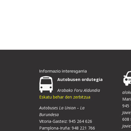
Informazio interesgarria
Autobusen ordutegia
Arabako Foru Aldundia
alok
Eskatu behar den zerbitzua
Mari
945 
Autobuses La Union – La
Javie
Burundesa
608 
Vitoria-Gasteiz: 945 264 626
Javi
Pamplona-Iruña: 948 221 766