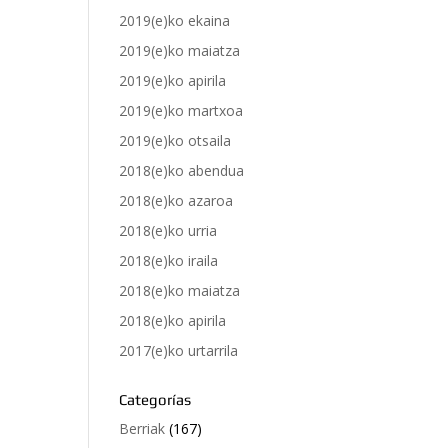
2019(e)ko ekaina
2019(e)ko maiatza
2019(e)ko apirila
2019(e)ko martxoa
2019(e)ko otsaila
2018(e)ko abendua
2018(e)ko azaroa
2018(e)ko urria
2018(e)ko iraila
2018(e)ko maiatza
2018(e)ko apirila
2017(e)ko urtarrila
Categorías
Berriak
(167)