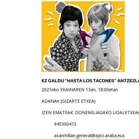
EZ GALDU “HASTA LOS TACONES” ANTZEZL
2021eko EKAINAREN 13an, 18:00etan
ADANAn (GIZARTE ETXEA)
IZEN EMATEAK: DONEMILIAGAKO UDALETXEA
945300472
asanmillan.general@ayto.araba.eus