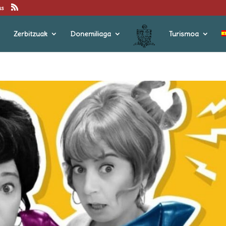
us
Zerbitzuak
Donemiliaga
Turismoa