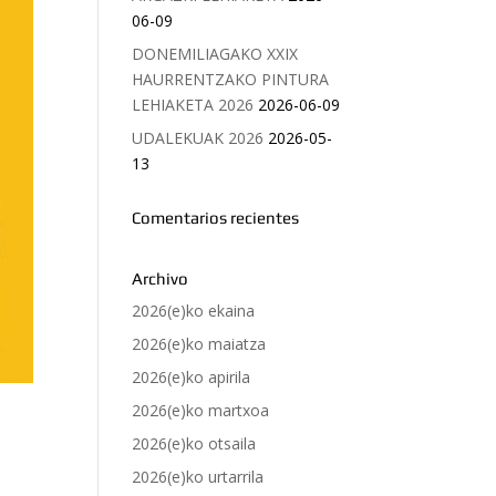
06-09
DONEMILIAGAKO XXIX
HAURRENTZAKO PINTURA
LEHIAKETA 2026
2026-06-09
UDALEKUAK 2026
2026-05-
13
Comentarios recientes
Archivo
2026(e)ko ekaina
2026(e)ko maiatza
2026(e)ko apirila
2026(e)ko martxoa
2026(e)ko otsaila
2026(e)ko urtarrila