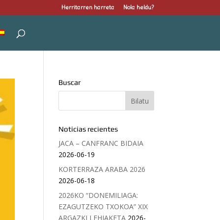
Herritarren harreta
Nola heldu?
Buscar
Noticias recientes
JACA – CANFRANC BIDAIA
2026-06-19
KORTERRAZA ARABA 2026
2026-06-18
2026KO “DONEMILIAGA:
EZAGUTZEKO TXOKOA” XIX
ARGAZKI LEHIAKETA
2026-