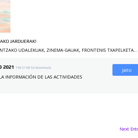
AKO JARDUERAK!
ENTZAKO UDALEKUAK, ZINEMA-GAUAK, FRONTENIS TXAPELKETA…
 2021
748.51 KB
52 downloads
Jaitsi
LA INFORMACIÓN DE LAS ACTIVIDADES
Next Entr