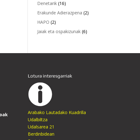
Denetarik
(16)
Erakunde Adierazpena
(2)
HAPO
(2)
Jaiak eta ospakizunak
(6)
Lotura interesgarriak
Arabako Lautadako Kuadrilla
oak
Udalbiltza
Udalsarea 21
Berdinbidean