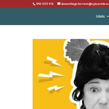
945 300 472
donemiliaga.harrera@ayto.araba.e
Udala