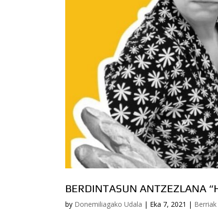
BERDINTASUN ANTZEZLANA “
by
Donemiliagako Udala
|
Eka 7, 2021
|
Berriak