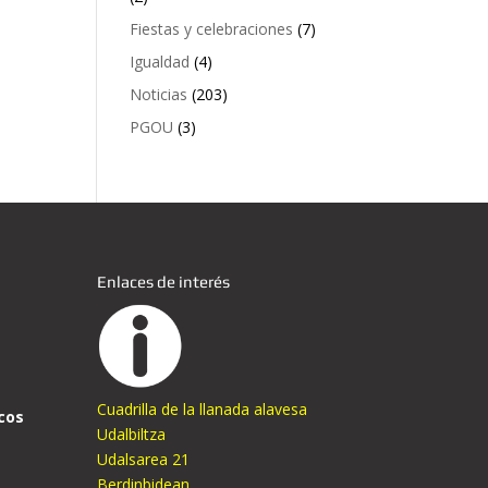
Fiestas y celebraciones
(7)
Igualdad
(4)
Noticias
(203)
PGOU
(3)
Enlaces de interés
Cuadrilla de la llanada alavesa
cos
Udalbiltza
Udalsarea 21
Berdinbidean