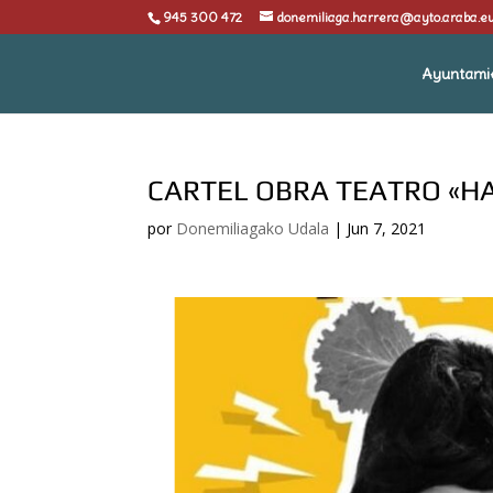
945 300 472
donemiliaga.harrera@ayto.araba.e
Ayuntami
CARTEL OBRA TEATRO «H
por
Donemiliagako Udala
|
Jun 7, 2021