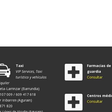
Taxi
Farmacias de
VIP Services, Taxi
guardia
turístico y vehículos
Consultar
lquiler
eta-Larrinzar (Barrundia)
107 009 / 609 417 618
Centros médi
r Iribarren (
Agurain)
Consultar
871 820
er López de Vicuña (
Agurain)