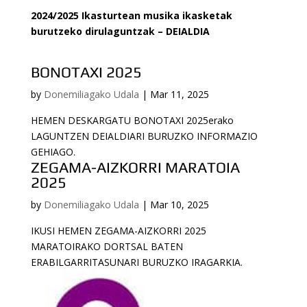
2024/2025 Ikasturtean musika ikasketak
burutzeko dirulaguntzak – DEIALDIA
BONOTAXI 2025
by
Donemiliagako Udala
|
Mar 11, 2025
HEMEN DESKARGATU BONOTAXI 2025erako
LAGUNTZEN DEIALDIARI BURUZKO INFORMAZIO
GEHIAGO.
ZEGAMA-AIZKORRI MARATOIA
2025
by
Donemiliagako Udala
|
Mar 10, 2025
IKUSI HEMEN ZEGAMA-AIZKORRI 2025
MARATOIRAKO DORTSAL BATEN
ERABILGARRITASUNARI BURUZKO IRAGARKIA.