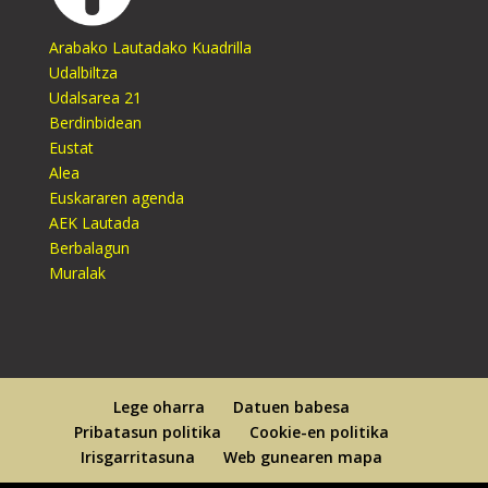
Arabako Lautadako Kuadrilla
Udalbiltza
Udalsarea 21
Berdinbidean
Eustat
Alea
Euskararen agenda
AEK Lautada
Berbalagun
Muralak
Lege oharra
Datuen babesa
Pribatasun politika
Cookie-en politika
Irisgarritasuna
Web gunearen mapa