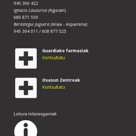
945 300 422
Ignacio Lauzurica (
Agurain)
680 871 559
Berastegui Juguera (
Araia - Asparrena)
945 304 011 / 608 877 525
Guardiako farmaziak
Kontsultatu
Osasun Zentroak
Kontsultatu
Lotura interesgarriak