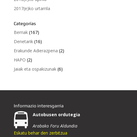
2017(e)ko urtarrila
Categorías
Berriak
(167)
Denetarik
(16)
Erakunde Adierazpena
(2)
HAPO
(2)
Jaiak eta ospakizunak
(6)
Informazio interesgarria
Autobusen ordutegia
Arabako Foru Aldundia
Eskatu behar den zerbitzua