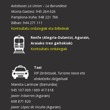
Autobuses La Union – La Burundesa
Vitoria-Gasteiz: 945 264 626
Pamplona-Iruña: 948 221 766
Bilbao: 944 271 111
Kontsultatu ordutegiak eta ibilbideak
Renfe (Alegría-Dulantzi, Agurain,
Araiako tren geltokiak)
Kontsultatu ordutegiak
Taxi
VIP Zerbitzuak, Turismo taxia eta
alokatzeko ibilgailuak
Marieta-Larrinzar (Barrundia)
945 107 009 / 609 417 618
Javier Iribarren (
Agurain)
608 871 820
Javier López de Vicuña (
Agurain)