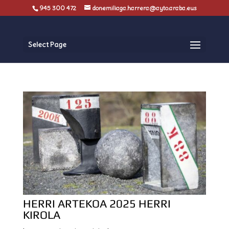
945 300 472
donemiliaga.harrera@ayto.araba.eus
Select Page
HERRI ARTEKOA 2025 HERRI
KIROLA