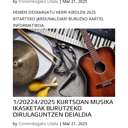
by
Donemiliagako Udala
|
Mar 21, 2025
HEMEN DESKARGATU HERRI KIROLEN 2025.
BITARTEKO JARDUNALDIARI BURUZKO KARTEL
INFORMATIBOA.
1/20224/2025 KURTSOAN MUSIKA
IKASKETAK BURUTZEKO
DIRULAGUNTZEN DEIALDIA
by
Donemiliagako Udala
|
Mar 21, 2025