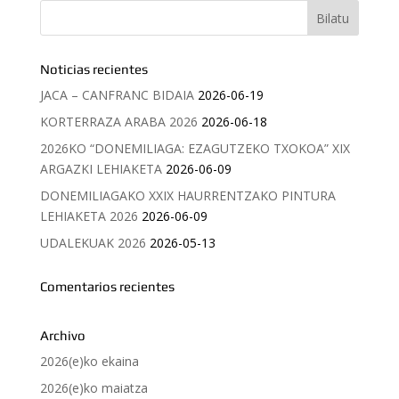
Noticias recientes
JACA – CANFRANC BIDAIA
2026-06-19
KORTERRAZA ARABA 2026
2026-06-18
2026KO “DONEMILIAGA: EZAGUTZEKO TXOKOA” XIX
ARGAZKI LEHIAKETA
2026-06-09
DONEMILIAGAKO XXIX HAURRENTZAKO PINTURA
LEHIAKETA 2026
2026-06-09
UDALEKUAK 2026
2026-05-13
Comentarios recientes
Archivo
2026(e)ko ekaina
2026(e)ko maiatza