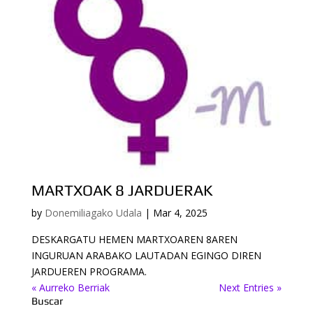
MARTXOAK 8 JARDUERAK
by
Donemiliagako Udala
|
Mar 4, 2025
DESKARGATU HEMEN MARTXOAREN 8AREN
INGURUAN ARABAKO LAUTADAN EGINGO DIREN
JARDUEREN PROGRAMA.
« Aurreko Berriak
Next Entries »
Buscar