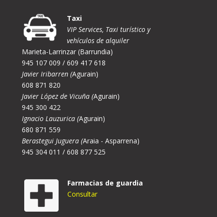
Taxi
VIP Services, Taxi turístico y
vehículos de alquiler
Marieta-Larrinzar (Barrundia)
945 107 009 / 609 417 618
Javier Iribarren (
Agurain)
608 871 820
Javier López de Vicuña (
Agurain)
945 300 422
Ignacio Lauzurica (
Agurain)
680 871 559
Berastegui Juguera (
Araia - Asparrena)
945 304 011 / 608 877 525
Farmacias de guardia
Consultar