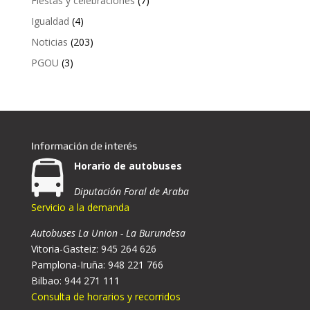
Fiestas y celebraciones
(7)
Igualdad
(4)
Noticias
(203)
PGOU
(3)
Información de interés
Horario de autobuses
Diputación Foral de Araba
Servicio a la demanda
Autobuses La Union - La Burundesa
Vitoria-Gasteiz: 945 264 626
Pamplona-Iruña: 948 221 766
Bilbao: 944 271 111
Consulta de horarios y recorridos