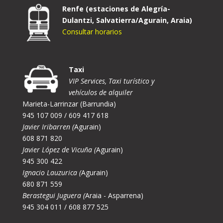
Renfe (estaciones de Alegría-
Dulantzi, Salvatierra/Agurain, Araia)
Consultar horarios
Taxi
VIP Services, Taxi turístico y
vehículos de alquiler
Marieta-Larrinzar (Barrundia)
945 107 009 / 609 417 618
Javier Iribarren (
Agurain)
608 871 820
Javier López de Vicuña (
Agurain)
945 300 422
Ignacio Lauzurica (
Agurain)
680 871 559
Berastegui Juguera (
Araia - Asparrena)
945 304 011 / 608 877 525