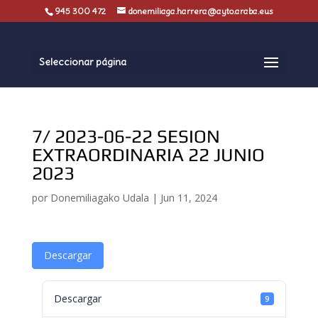
945 300 472
donemiliaga.harrera@ayto.araba.eus
Seleccionar página
7/ 2023-06-22 SESION
EXTRAORDINARIA 22 JUNIO
2023
por
Donemiliagako Udala
|
Jun 11, 2024
Descargar
Descargar
9