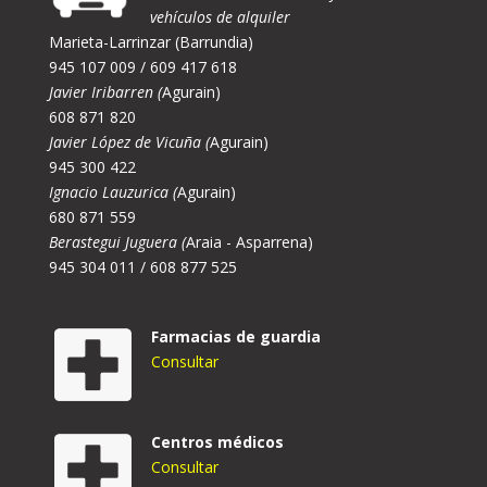
vehículos de alquiler
Marieta-Larrinzar (Barrundia)
945 107 009 / 609 417 618
Javier Iribarren (
Agurain)
608 871 820
Javier López de Vicuña (
Agurain)
945 300 422
Ignacio Lauzurica (
Agurain)
680 871 559
Berastegui Juguera (
Araia - Asparrena)
945 304 011 / 608 877 525
Farmacias de guardia
Consultar
Centros médicos
Consultar