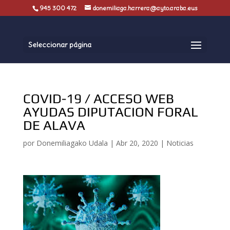
945 300 472
donemiliaga.harrera@ayto.araba.eus
Seleccionar página
COVID-19 / ACCESO WEB
AYUDAS DIPUTACION FORAL
DE ALAVA
por
Donemiliagako Udala
|
Abr 20, 2020
|
Noticias