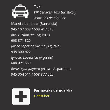
Taxi
VIP Services, Taxi turístico y
vehículos de alquiler
Marieta-Larrinzar (Barrundia)
945 107 009 / 609 417 618
Javier Iribarren (
Agurain)
608 871 820
Javier López de Vicuña (
Agurain)
945 300 422
Ignacio Lauzurica (
Agurain)
680 871 559
Berastegui Juguera (
Araia - Asparrena)
945 304 011 / 608 877 525
Farmacias de guardia
Consultar