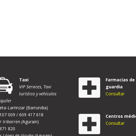
Taxi
Farmacias de
VIP Services, Taxi
guardia
turístico y vehículos
Consultar
lquiler
eta-Larrinzar (Barrundia)
107 009 / 609 417 618
Centros médi
r Iribarren (
Agurain)
Consultar
871 820
er López de Vicuña (
Agurain)