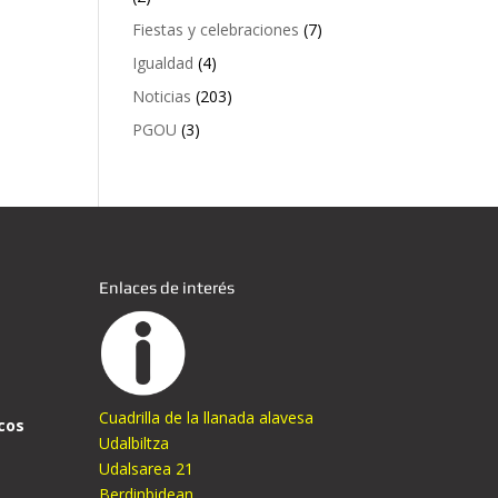
Fiestas y celebraciones
(7)
Igualdad
(4)
Noticias
(203)
PGOU
(3)
Enlaces de interés
Cuadrilla de la llanada alavesa
cos
Udalbiltza
Udalsarea 21
Berdinbidean