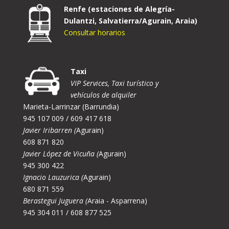
Renfe (estaciones de Alegría-
Dulantzi, Salvatierra/Agurain, Araia)
Consultar horarios
Taxi
VIP Services, Taxi turístico y
vehículos de alquiler
Marieta-Larrinzar (Barrundia)
945 107 009 / 609 417 618
Javier Iribarren (
Agurain)
608 871 820
Javier López de Vicuña (
Agurain)
945 300 422
Ignacio Lauzurica (
Agurain)
680 871 559
Berastegui Juguera (
Araia - Asparrena)
945 304 011 / 608 877 525