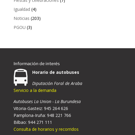
Fiestas y celebraciones
(7)
Igualdad
(4)
Noticias
(203)
PGOU
(3)
Información de interés
Horario de autobuses
Diputación Foral de Araba
Servicio a la demanda
Autobuses La Union - La Burundesa
Vitoria-Gasteiz: 945 264 626
Pamplona-Iruña: 948 221 766
Bilbao: 944 271 111
Consulta de horarios y recorridos