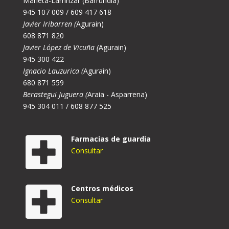
Marieta-Larrinzar (Barrundia)
945 107 009 / 609 417 618
Javier Iribarren (
Agurain)
608 871 820
Javier López de Vicuña (
Agurain)
945 300 422
Ignacio Lauzurica (
Agurain)
680 871 559
Berastegui Juguera (
Araia - Asparrena)
945 304 011 / 608 877 525
Farmacias de guardia
Consultar
Centros médicos
Consultar