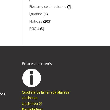
Fiestas y celebraciones
(7)
Igualdad
(4)
Noticias
(203)
PGOU
(3)
Enlaces de interés
Cuadrilla de la llanada alavesa
cos
Udalbiltza
Udalsarea 21
Berdinbidean