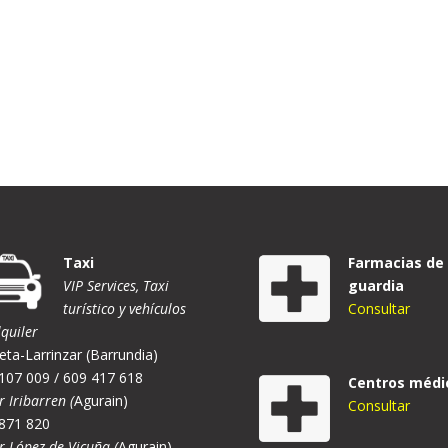
Taxi
Farmacias de
VIP Services, Taxi
guardia
turístico y vehículos
Consultar
lquiler
eta-Larrinzar (Barrundia)
107 009 / 609 417 618
Centros médi
r Iribarren (
Agurain)
Consultar
871 820
er López de Vicuña (
Agurain)