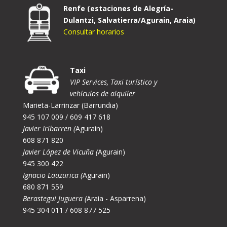
Renfe (estaciones de Alegría-
Dulantzi, Salvatierra/Agurain, Araia)
Consultar horarios
Taxi
VIP Services, Taxi turístico y
vehículos de alquiler
Marieta-Larrinzar (Barrundia)
945 107 009 / 609 417 618
Javier Iribarren (
Agurain)
608 871 820
Javier López de Vicuña (
Agurain)
945 300 422
Ignacio Lauzurica (
Agurain)
680 871 559
Berastegui Juguera (
Araia - Asparrena)
945 304 011 / 608 877 525