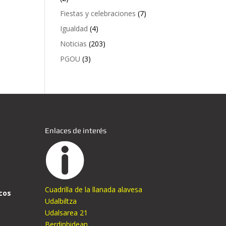
Fiestas y celebraciones
(7)
Igualdad
(4)
Noticias
(203)
PGOU
(3)
Enlaces de interés
Cuadrilla de la llanada alavesa
cos
Udalbiltza
Udalsarea 21
Berdinbidean