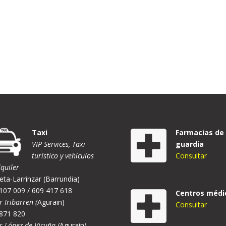
Taxi
Farmacias de
VIP Services, Taxi
guardia
turístico y vehículos
Consultar
lquiler
eta-Larrinzar (Barrundia)
107 009 / 609 417 618
Centros médi
r Iribarren (
Agurain)
Consultar
871 820
er López de Vicuña (
Agurain)