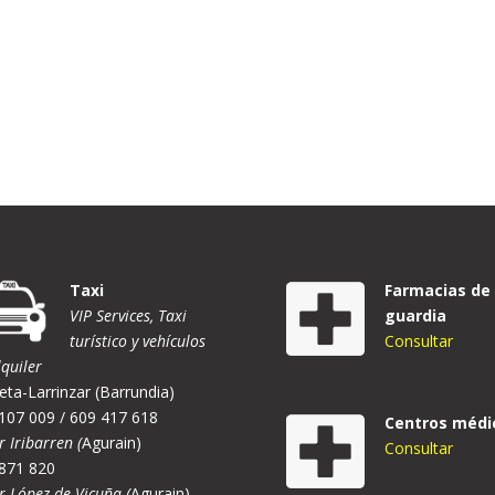
Taxi
Farmacias de
VIP Services, Taxi
guardia
turístico y vehículos
Consultar
lquiler
eta-Larrinzar (Barrundia)
107 009 / 609 417 618
Centros médi
r Iribarren (
Agurain)
Consultar
871 820
er López de Vicuña (
Agurain)