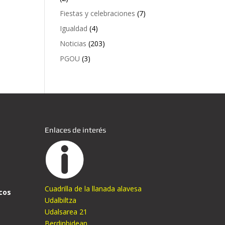
Fiestas y celebraciones
(7)
Igualdad
(4)
Noticias
(203)
PGOU
(3)
Enlaces de interés
Cuadrilla de la llanada alavesa
cos
Udalbiltza
Udalsarea 21
Berdinbidean