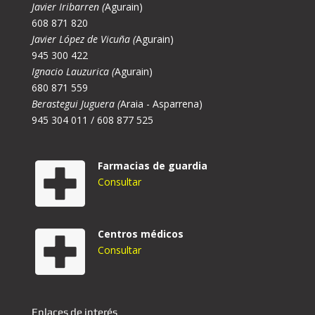
Javier Iribarren (
Agurain)
608 871 820
Javier López de Vicuña (
Agurain)
945 300 422
Ignacio Lauzurica (
Agurain)
680 871 559
Berastegui Juguera (
Araia - Asparrena)
945 304 011 / 608 877 525
Farmacias de guardia
Consultar
Centros médicos
Consultar
Enlaces de interés