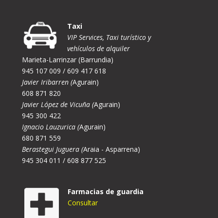
Taxi
VIP Services, Taxi turístico y
vehículos de alquiler
Marieta-Larrinzar (Barrundia)
945 107 009 / 609 417 618
Javier Iribarren (
Agurain)
608 871 820
Javier López de Vicuña (
Agurain)
945 300 422
Ignacio Lauzurica (
Agurain)
680 871 559
Berastegui Juguera (
Araia - Asparrena)
945 304 011 / 608 877 525
Farmacias de guardia
Consultar