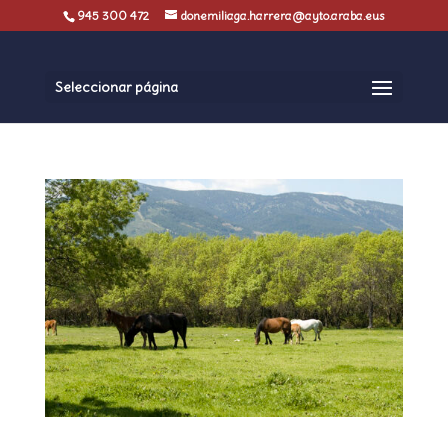
945 300 472
donemiliaga.harrera@ayto.araba.eus
Seleccionar página