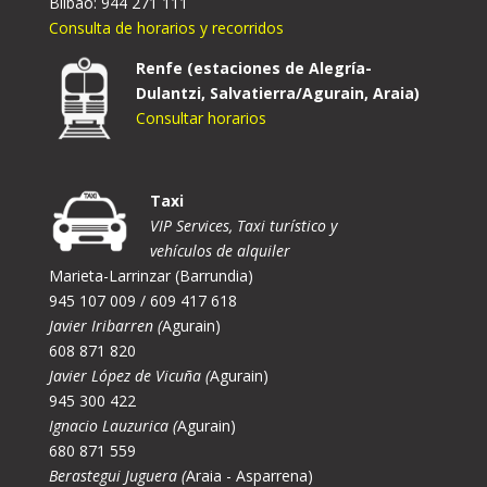
Bilbao: 944 271 111
Consulta de horarios y recorridos
Renfe (estaciones de Alegría-
Dulantzi, Salvatierra/Agurain, Araia)
Consultar horarios
Taxi
VIP Services, Taxi turístico y
vehículos de alquiler
Marieta-Larrinzar (Barrundia)
945 107 009 / 609 417 618
Javier Iribarren (
Agurain)
608 871 820
Javier López de Vicuña (
Agurain)
945 300 422
Ignacio Lauzurica (
Agurain)
680 871 559
Berastegui Juguera (
Araia - Asparrena)