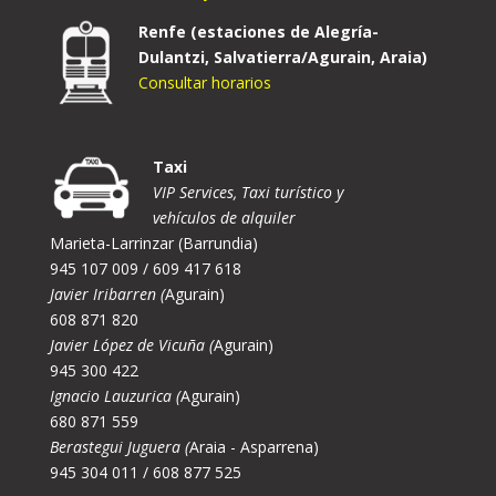
Renfe (estaciones de Alegría-
Dulantzi, Salvatierra/Agurain, Araia)
Consultar horarios
Taxi
VIP Services, Taxi turístico y
vehículos de alquiler
Marieta-Larrinzar (Barrundia)
945 107 009 / 609 417 618
Javier Iribarren (
Agurain)
608 871 820
Javier López de Vicuña (
Agurain)
945 300 422
Ignacio Lauzurica (
Agurain)
680 871 559
Berastegui Juguera (
Araia - Asparrena)
945 304 011 / 608 877 525