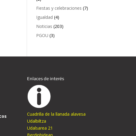
Fiestas y celebraciones
(7)
Igualdad
(4)
Noticias
(203)
PGOU
(3)
Enlaces de interés
Cuadrilla de la llanada alavesa
cos
Udalbiltza
Udalsarea 21
Berdinbidean