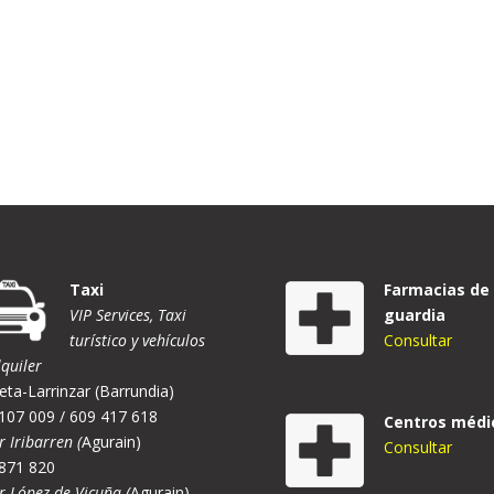
Taxi
Farmacias de
VIP Services, Taxi
guardia
turístico y vehículos
Consultar
lquiler
eta-Larrinzar (Barrundia)
107 009 / 609 417 618
Centros médi
r Iribarren (
Agurain)
Consultar
871 820
er López de Vicuña (
Agurain)