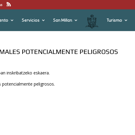
us
ento
Servicios
San Millan
Turismo
NIMALES POTENCIALMENTE PELIGROSOS
oan inskribatzeko eskaera.
es potencialmente peligrosos.