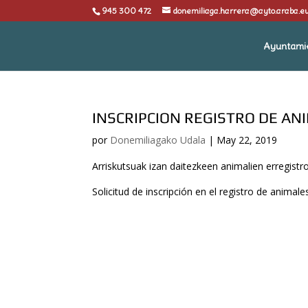
945 300 472
donemiliaga.harrera@ayto.araba.e
Ayuntami
INSCRIPCION REGISTRO DE A
por
Donemiliagako Udala
|
May 22, 2019
Arriskutsuak izan daitezkeen animalien erregistr
Solicitud de inscripción en el registro de animal