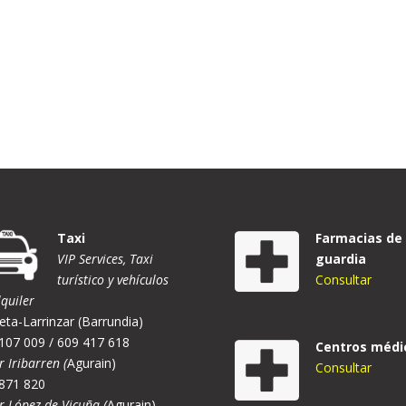
Taxi
Farmacias de
VIP Services, Taxi
guardia
turístico y vehículos
Consultar
lquiler
eta-Larrinzar (Barrundia)
107 009 / 609 417 618
Centros médi
r Iribarren (
Agurain)
Consultar
871 820
er López de Vicuña (
Agurain)