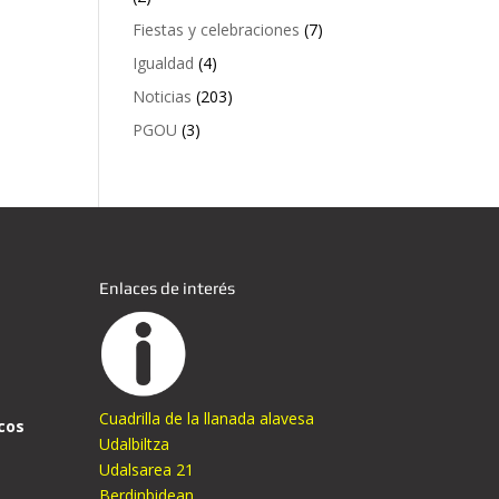
Fiestas y celebraciones
(7)
Igualdad
(4)
Noticias
(203)
PGOU
(3)
Enlaces de interés
Cuadrilla de la llanada alavesa
cos
Udalbiltza
Udalsarea 21
Berdinbidean