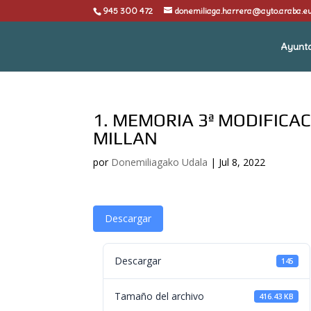
945 300 472
donemiliaga.harrera@ayto.araba.e
Ayunt
1. MEMORIA 3ª MODIFICA
MILLAN
por
Donemiliagako Udala
|
Jul 8, 2022
Descargar
Descargar
145
Tamaño del archivo
416.43 KB