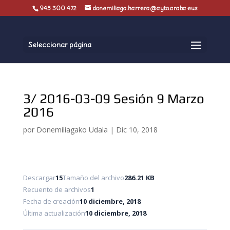
945 300 472
donemiliaga.harrera@ayto.araba.eus
Seleccionar página
3/ 2016-03-09 Sesión 9 Marzo
2016
por
Donemiliagako Udala
|
Dic 10, 2018
Descargar
15
Tamaño del archivo
286.21 KB
Recuento de archivos
1
Fecha de creación
10 diciembre, 2018
Última actualización
10 diciembre, 2018