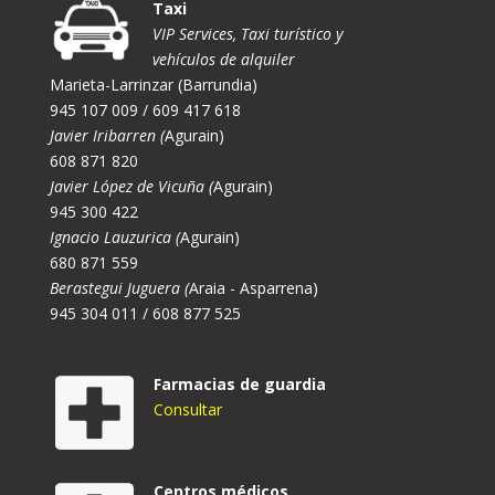
Taxi
VIP Services, Taxi turístico y
vehículos de alquiler
Marieta-Larrinzar (Barrundia)
945 107 009 / 609 417 618
Javier Iribarren (
Agurain)
608 871 820
Javier López de Vicuña (
Agurain)
945 300 422
Ignacio Lauzurica (
Agurain)
680 871 559
Berastegui Juguera (
Araia - Asparrena)
945 304 011 / 608 877 525
Farmacias de guardia
Consultar
Centros médicos