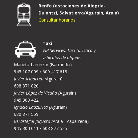
Renfe (estaciones de Alegría-
Dulantzi, Salvatierra/Agurain, Araia)
Consultar horarios
Taxi
VIP Services, Taxi turístico y
vehículos de alquiler
Marieta-Larrinzar (Barrundia)
945 107 009 / 609 417 618
Javier Iribarren (
Agurain)
608 871 820
Javier López de Vicuña (
Agurain)
945 300 422
Ignacio Lauzurica (
Agurain)
680 871 559
Berastegui Juguera (
Araia - Asparrena)
945 304 011 / 608 877 525