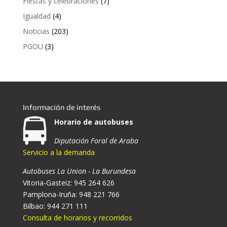
Fiestas y celebraciones
(7)
Igualdad
(4)
Noticias
(203)
PGOU
(3)
Información de interés
Horario de autobuses
Diputación Foral de Araba
Servicio a la demanda
Autobuses La Union - La Burundesa
Vitoria-Gasteiz: 945 264 626
Pamplona-Iruña: 948 221 766
Bilbao: 944 271 111
Consulta de horarios y recorridos