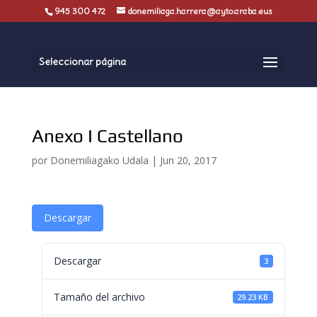
945 300 472
donemiliaga.harrera@ayto.araba.eus
Seleccionar página
Anexo I Castellano
por
Donemiliagako Udala
|
Jun 20, 2017
Descargar
Descargar
3
Tamaño del archivo
29.23 KB