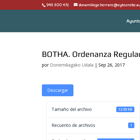
945 300 472
donemiliaga.harrera@ayto.araba.e
Ayunt
BOTHA. Ordenanza Regula
por
Donemiliagako Udala
|
Sep 26, 2017
Descargar
Tamaño del archivo
12.00 KB
Recuento de archivos
1