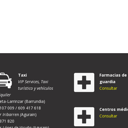
Taxi
Farmacias de
VIP Services, Taxi
guardia
turístico y vehículos
Consultar
lquiler
eta-Larrinzar (Barrundia)
107 009 / 609 417 618
Centros médi
r Iribarren (
Agurain)
Consultar
871 820
er López de Vicuña (
Agurain)