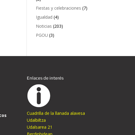
Fiestas y celebraciones
(7)
Igualdad
(4)
Noticias
(203)
PGOU
(3)
Enlaces de interés
Cuadrilla de la llanada alavesa
cos
Udalbiltza
Udalsarea 21
Berdinbidean