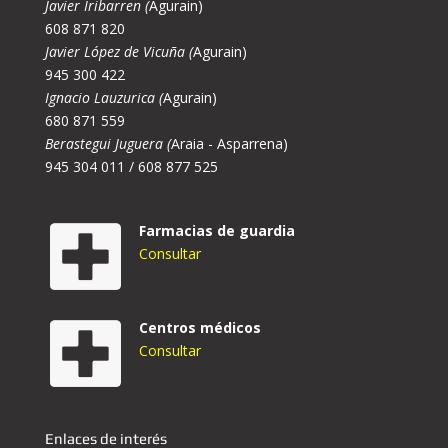
Javier Iribarren (
Agurain)
608 871 820
Javier López de Vicuña (
Agurain)
945 300 422
Ignacio Lauzurica (
Agurain)
680 871 559
Berastegui Juguera (
Araia - Asparrena)
945 304 011 / 608 877 525
Farmacias de guardia
Consultar
Centros médicos
Consultar
Enlaces de interés