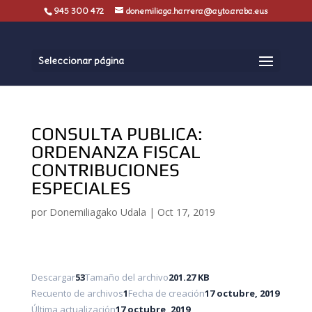
945 300 472
donemiliaga.harrera@ayto.araba.eus
Seleccionar página
CONSULTA PUBLICA:
ORDENANZA FISCAL
CONTRIBUCIONES
ESPECIALES
por
Donemiliagako Udala
|
Oct 17, 2019
Descargar
53
Tamaño del archivo
201.27 KB
Recuento de archivos
1
Fecha de creación
17 octubre, 2019
Última actualización
17 octubre, 2019