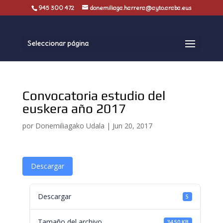
945 300 472
donemiliaga.harrera@ayto.araba.eus
Seleccionar página
Convocatoria estudio del
euskera año 2017
por
Donemiliagako Udala
|
Jun 20, 2017
Descargar
Descargar
5
Tamaño del archivo
34.50 KB