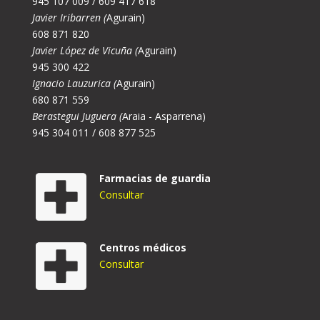
945 107 009 / 609 417 618
Javier Iribarren (
Agurain)
608 871 820
Javier López de Vicuña (
Agurain)
945 300 422
Ignacio Lauzurica (
Agurain)
680 871 559
Berastegui Juguera (
Araia - Asparrena)
945 304 011 / 608 877 525
Farmacias de guardia
Consultar
Centros médicos
Consultar