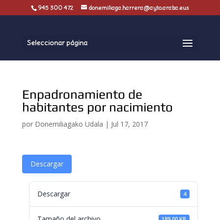
945 300 472
donemiliaga.harrera@ayto.araba.eus
Seleccionar página
Enpadronamiento de
habitantes por nacimiento
por
Donemiliagako Udala
|
Jul 17, 2017
Descargar
Descargar
4
Tamaño del archivo
189.00 KB