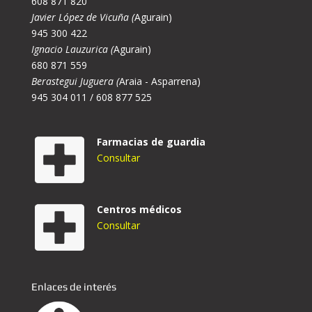
608 871 820
Javier López de Vicuña (
Agurain)
945 300 422
Ignacio Lauzurica (
Agurain)
680 871 559
Berastegui Juguera (
Araia - Asparrena)
945 304 011 / 608 877 525
Farmacias de guardia
Consultar
Centros médicos
Consultar
Enlaces de interés