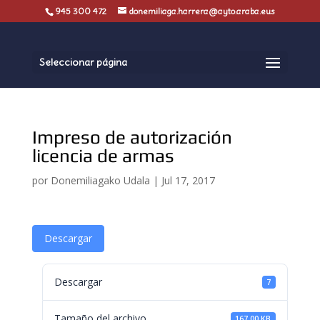
945 300 472
donemiliaga.harrera@ayto.araba.eus
Seleccionar página
Impreso de autorización
licencia de armas
por
Donemiliagako Udala
|
Jul 17, 2017
Descargar
Descargar
7
Tamaño del archivo
167.00 KB