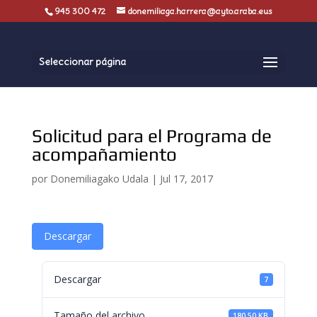
945 300 472
donemiliaga.harrera@ayto.araba.eus
Seleccionar página
Solicitud para el Programa de
acompañamiento
por
Donemiliagako Udala
|
Jul 17, 2017
Descargar
Descargar
7
Tamaño del archivo
180.50 KB