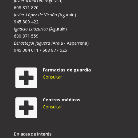
Javier Iribarren (
Agurain)
608 871 820
Javier López de Vicuña (
Agurain)
945 300 422
Ignacio Lauzurica (
Agurain)
680 871 559
Berastegui Juguera (
Araia - Asparrena)
945 304 011 / 608 877 525
Farmacias de guardia
Consultar
Centros médicos
Consultar
Enlaces de interés