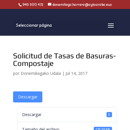
945 300 472
donemiliaga.harrera@ayto.araba.eus
Seleccionar página
Solicitud de Tasas de Basuras-
Compostaje
por
Donemiliagako Udala
|
Jul 14, 2017
Descargar
Descargar
5
Tamaño del archivo
175.50 KB