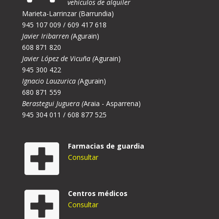
vehículos de alquiler
Marieta-Larrinzar (Barrundia)
945 107 009 / 609 417 618
Javier Iribarren (
Agurain)
608 871 820
Javier López de Vicuña (
Agurain)
945 300 422
Ignacio Lauzurica (
Agurain)
680 871 559
Berastegui Juguera (
Araia - Asparrena)
945 304 011 / 608 877 525
Farmacias de guardia
Consultar
Centros médicos
Consultar