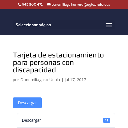
945 300 472
donemiliaga.harrera@ayto.araba.eus
Seleccionar página
Tarjeta de estacionamiento
para personas con
discapacidad
por
Donemiliagako Udala
|
Jul 17, 2017
Descargar
Descargar
11