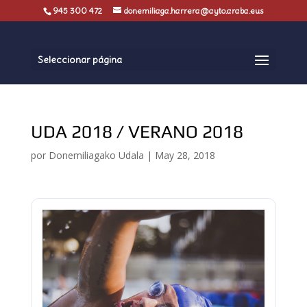
945 300 472
donemiliaga.harrera@ayto.araba.eus
Seleccionar página
UDA 2018 / VERANO 2018
por
Donemiliagako Udala
|
May 28, 2018