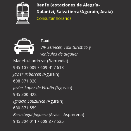
Renfe (estaciones de Alegría-
Dulantzi, Salvatierra/Agurain, Araia)
Consultar horarios
Taxi
VIP Services, Taxi turístico y
vehículos de alquiler
Marieta-Larrinzar (Barrundia)
945 107 009 / 609 417 618
Javier Iribarren (
Agurain)
608 871 820
Javier López de Vicuña (
Agurain)
945 300 422
Ignacio Lauzurica (
Agurain)
680 871 559
Berastegui Juguera (
Araia - Asparrena)
945 304 011 / 608 877 525