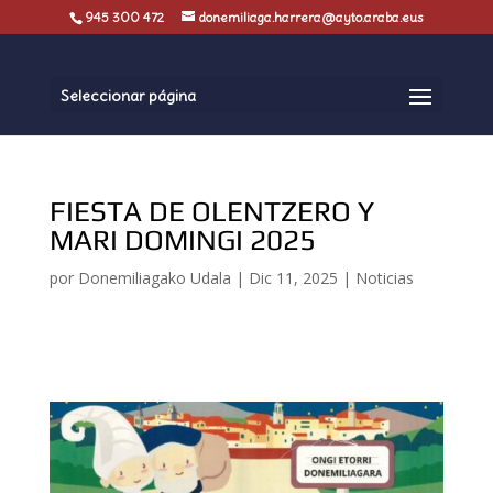
945 300 472
donemiliaga.harrera@ayto.araba.eus
Seleccionar página
FIESTA DE OLENTZERO Y
MARI DOMINGI 2025
por
Donemiliagako Udala
|
Dic 11, 2025
|
Noticias