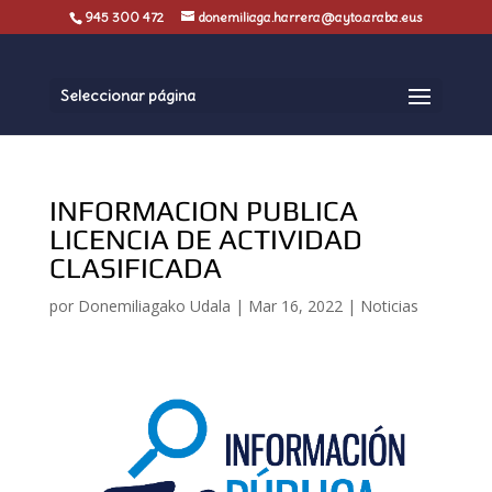
945 300 472
donemiliaga.harrera@ayto.araba.eus
Seleccionar página
INFORMACION PUBLICA
LICENCIA DE ACTIVIDAD
CLASIFICADA
por
Donemiliagako Udala
|
Mar 16, 2022
|
Noticias