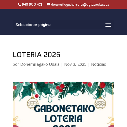
945 300 472
donemiliaga.harrera@ayto.araba.eus
Seleccionar página
LOTERIA 2026
por
Donemiliagako Udala
|
Nov 3, 2025
|
Noticias