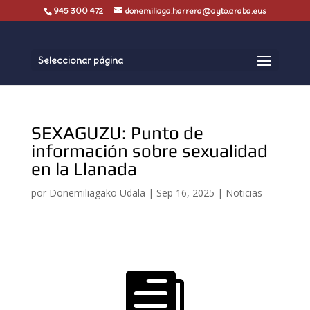
945 300 472
donemiliaga.harrera@ayto.araba.eus
Seleccionar página
SEXAGUZU: Punto de
información sobre sexualidad
en la Llanada
por
Donemiliagako Udala
|
Sep 16, 2025
|
Noticias
