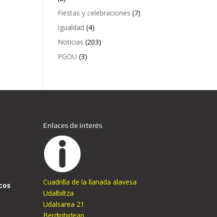
Fiestas y celebraciones
(7)
Igualdad
(4)
Noticias
(203)
PGOU
(3)
Enlaces de interés
Cuadrilla de la llanada alavesa
cos
Udalbiltza
Udalsarea 21
Berdinbidean