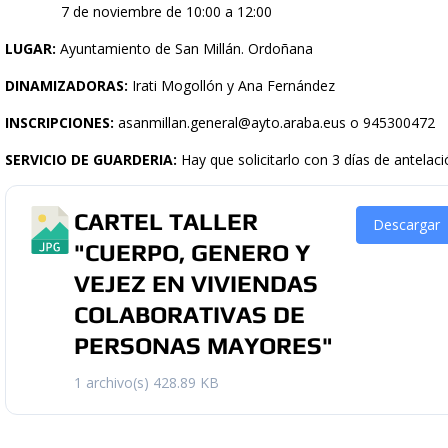
7 de noviembre de 10:00 a 12:00
LUGAR:
Ayuntamiento de San Millán. Ordoñana
DINAMIZADORAS:
Irati Mogollón y Ana Fernández
INSCRIPCIONES:
asanmillan.general@ayto.araba.eus o 945300472
SERVICIO DE GUARDERIA:
Hay que solicitarlo con 3 días de antelac
CARTEL TALLER
Descargar
"CUERPO, GENERO Y
VEJEZ EN VIVIENDAS
COLABORATIVAS DE
PERSONAS MAYORES"
1 archivo(s)
428.89 KB