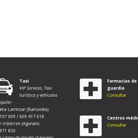
Taxi
Farmacias de
VIP Services, Taxi
guardia
turístico y vehículos
Consultar
lquiler
eta-Larrinzar (Barrundia)
107 009 / 609 417 618
Centros médi
r Iribarren (
Agurain)
Consultar
871 820
er López de Vicuña (
Agurain)