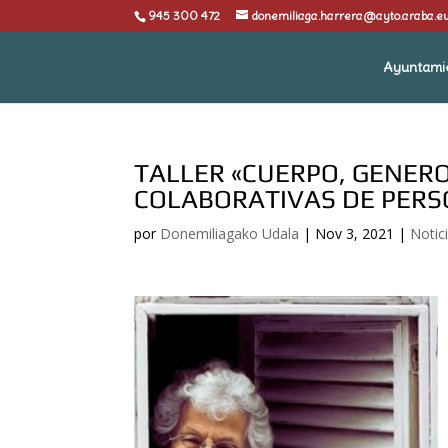
945 300 472
donemiliaga.harrera@ayto.araba.e
Ayuntami
TALLER «CUERPO, GENERO
COLABORATIVAS DE PER
por
Donemiliagako Udala
|
Nov 3, 2021
|
Notic