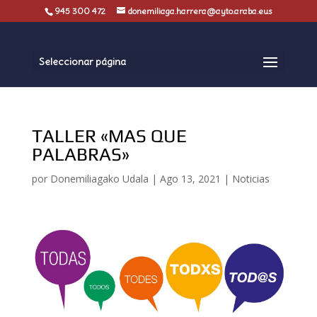
945 300 472
donemiliaga.harrera@ayto.araba.eus
Seleccionar página
TALLER «MAS QUE
PALABRAS»
por
Donemiliagako Udala
|
Ago 13, 2021
|
Noticias