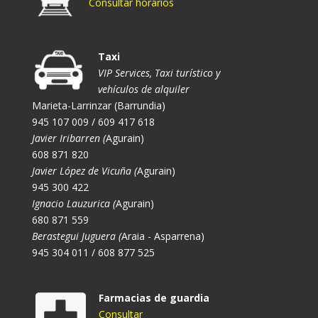
Consultar horarios
Taxi
VIP Services, Taxi turístico y
vehículos de alquiler
Marieta-Larrinzar (Barrundia)
945 107 009 / 609 417 618
Javier Iribarren (
Agurain)
608 871 820
Javier López de Vicuña (
Agurain)
945 300 422
Ignacio Lauzurica (
Agurain)
680 871 559
Berastegui Juguera (
Araia - Asparrena)
945 304 011 / 608 877 525
Farmacias de guardia
Consultar