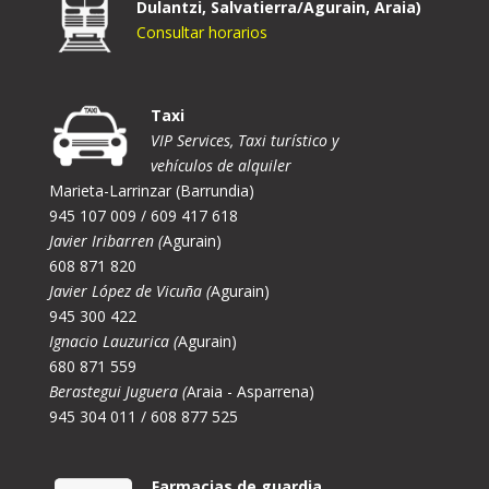
Dulantzi, Salvatierra/Agurain, Araia)
Consultar horarios
Taxi
VIP Services, Taxi turístico y
vehículos de alquiler
Marieta-Larrinzar (Barrundia)
945 107 009 / 609 417 618
Javier Iribarren (
Agurain)
608 871 820
Javier López de Vicuña (
Agurain)
945 300 422
Ignacio Lauzurica (
Agurain)
680 871 559
Berastegui Juguera (
Araia - Asparrena)
945 304 011 / 608 877 525
Farmacias de guardia