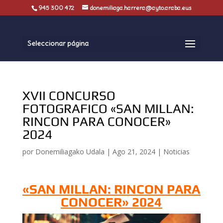
945 300 472
donemiliaga.harrera@ayto.araba.eus
Seleccionar página
XVII CONCURSO
FOTOGRAFICO «SAN MILLAN:
RINCON PARA CONOCER»
2024
por
Donemiliagako Udala
|
Ago 21, 2024
|
Noticias
«SAN MILLAN: RINCON PARA
CONOCER» 2024