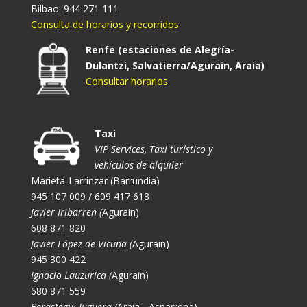
Bilbao: 944 271 111
Consulta de horarios y recorridos
Renfe (estaciones de Alegría-
Dulantzi, Salvatierra/Agurain, Araia)
Consultar horarios
Taxi
VIP Services, Taxi turístico y
vehículos de alquiler
Marieta-Larrinzar (Barrundia)
945 107 009 / 609 417 618
Javier Iribarren (
Agurain)
608 871 820
Javier López de Vicuña (
Agurain)
945 300 422
Ignacio Lauzurica (
Agurain)
680 871 559
Berastegui Juguera (
Araia - Asparrena)