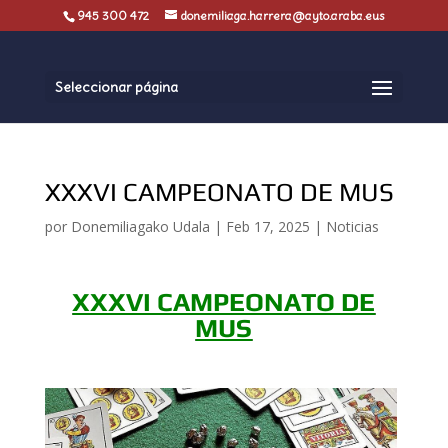
945 300 472
donemiliaga.harrera@ayto.araba.eus
Seleccionar página
XXXVI CAMPEONATO DE MUS
por
Donemiliagako Udala
|
Feb 17, 2025
|
Noticias
XXXVI CAMPEONATO DE
MUS