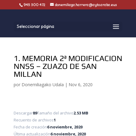
945 300 472
donemiliaga.harrera@ayto.araba.eus
Seleccionar página
1. MEMORIA 2ª MODIFICACION
NNSS – ZUAZO DE SAN
MILLAN
por
Donemiliagako Udala
|
Nov 6, 2020
Descargar
89
Tamaño del archivo
2.53 MB
Recuento de archivos
1
Fecha de creación
6 noviembre, 2020
Última actualización
6 noviembre, 2020