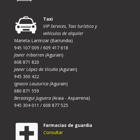
Taxi
VIP Services, Taxi turístico y
vehículos de alquiler
Marieta-Larrinzar (Barrundia)
945 107 009 / 609 417 618
Javier Iribarren (
Agurain)
608 871 820
Javier López de Vicuña (
Agurain)
945 300 422
Ignacio Lauzurica (
Agurain)
680 871 559
Berastegui Juguera (
Araia - Asparrena)
945 304 011 / 608 877 525
Farmacias de guardia
Consultar