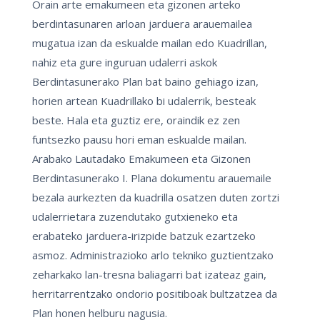
Orain arte emakumeen eta gizonen arteko
berdintasunaren arloan jarduera arauemailea
mugatua izan da eskualde mailan edo Kuadrillan,
nahiz eta gure inguruan udalerri askok
Berdintasunerako Plan bat baino gehiago izan,
horien artean Kuadrillako bi udalerrik, besteak
beste. Hala eta guztiz ere, oraindik ez zen
funtsezko pausu hori eman eskualde mailan.
Arabako Lautadako Emakumeen eta Gizonen
Berdintasunerako I. Plana dokumentu arauemaile
bezala aurkezten da kuadrilla osatzen duten zortzi
udalerrietara zuzendutako gutxieneko eta
erabateko jarduera-irizpide batzuk ezartzeko
asmoz. Administrazioko arlo tekniko guztientzako
zeharkako lan-tresna baliagarri bat izateaz gain,
herritarrentzako ondorio positiboak bultzatzea da
Plan honen helburu nagusia.