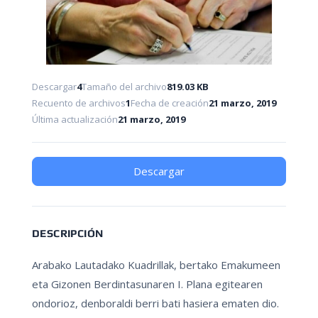
Descargar
4
Tamaño del archivo
819.03 KB
Recuento de archivos
1
Fecha de creación
21 marzo, 2019
Última actualización
21 marzo, 2019
Descargar
DESCRIPCIÓN
Arabako Lautadako Kuadrillak, bertako Emakumeen
eta Gizonen Berdintasunaren I. Plana egitearen
ondorioz, denboraldi berri bati hasiera ematen dio.