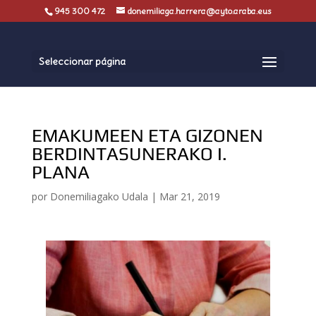
945 300 472
donemiliaga.harrera@ayto.araba.eus
Seleccionar página
EMAKUMEEN ETA GIZONEN
BERDINTASUNERAKO I.
PLANA
por
Donemiliagako Udala
|
Mar 21, 2019