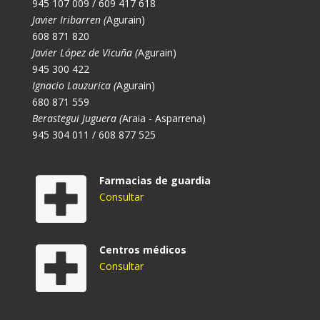
945 107 009 / 609 417 618
Javier Iribarren (
Agurain)
608 871 820
Javier López de Vicuña (
Agurain)
945 300 422
Ignacio Lauzurica (
Agurain)
680 871 559
Berastegui Juguera (
Araia - Asparrena)
945 304 011 / 608 877 525
Farmacias de guardia
Consultar
Centros médicos
Consultar