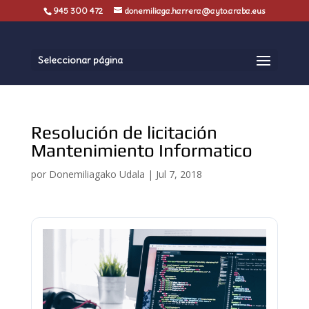
945 300 472
donemiliaga.harrera@ayto.araba.eus
Seleccionar página
Resolución de licitación
Mantenimiento Informatico
por
Donemiliagako Udala
|
Jul 7, 2018