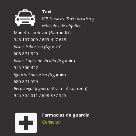
Taxi
VIP Services, Taxi turístico y
vehículos de alquiler
Marieta-Larrinzar (Barrundia)
945 107 009 / 609 417 618
Javier Iribarren (
Agurain)
608 871 820
Javier López de Vicuña (
Agurain)
945 300 422
Ignacio Lauzurica (
Agurain)
680 871 559
Berastegui Juguera (
Araia - Asparrena)
945 304 011 / 608 877 525
Farmacias de guardia
Consultar