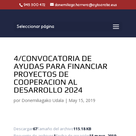
945 300 472
donemiliaga.harrera@ayto.araba.eus
Seleccionar página
4/CONVOCATORIA DE
AYUDAS PARA FINANCIAR
PROYECTOS DE
COOPERACION AL
DESARROLLO 2024
por
Donemiliagako Udala
|
May 15, 2019
Descargar
67
Tamaño del archivo
115.18 KB
Recuento de archivos
1
Fecha de creación
15 mayo, 2019