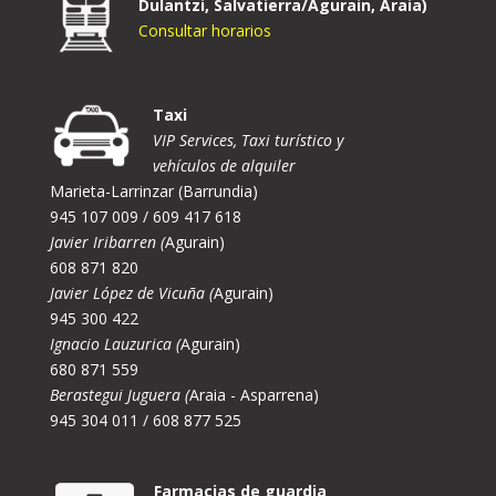
Dulantzi, Salvatierra/Agurain, Araia)
Consultar horarios
Taxi
VIP Services, Taxi turístico y
vehículos de alquiler
Marieta-Larrinzar (Barrundia)
945 107 009 / 609 417 618
Javier Iribarren (
Agurain)
608 871 820
Javier López de Vicuña (
Agurain)
945 300 422
Ignacio Lauzurica (
Agurain)
680 871 559
Berastegui Juguera (
Araia - Asparrena)
945 304 011 / 608 877 525
Farmacias de guardia